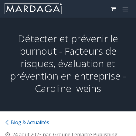
Se rendre au contenu
Détecter et prévenir le
burnout - Facteurs de
risques, évaluation et
prévention en entreprise -
Caroline Iweins
Blog & Actualités
24 août 2023
par
Groupe Lemaitre Publishing