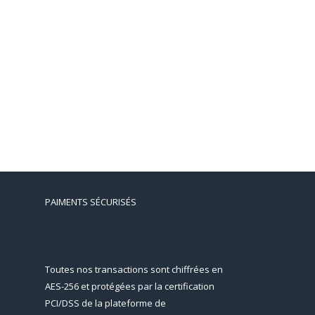
PAIMENTS SÉCURISÉS
Toutes nos transactions sont chiffrées en
AES-256 et protégées par la certification
PCI/DSS de la plateforme de