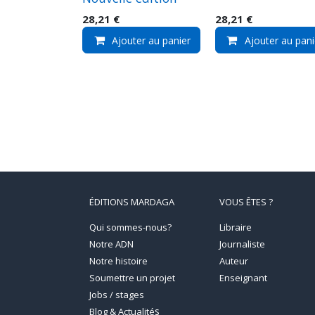
28,21
€
28,21
€
Ajouter au panier
Ajouter au pani
ÉDITIONS MARDAGA
VOUS ÊTES ?
Qui sommes-nous?
Libraire
Notre ADN
Journaliste
Notre histoire
Auteur
Soumettre un projet
Enseignant
Jobs / stages
s
Blog & Actualité