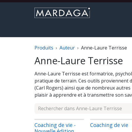
Se rendre au contenu
Parcourir le catalogue
Nouveautés
M
Produits
Auteur
Anne-Laure Terrisse
Anne-Laure Terrisse
Anne-Laure Terrisse est formatrice, psycholo
pratique de terrain. Ces outils proviennent d
(Carl Rogers) ainsi que de nombreux autres
plaisir à apprendre et à transmettre son sav
Coaching de vie -
Coaching de vie
Nouvelle édition