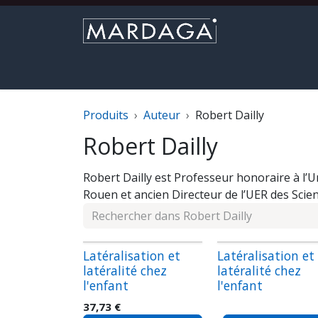
Se rendre au contenu
Parcourir le catalogue
Nouveautés
M
Produits
Auteur
Robert Dailly
Robert Dailly
Robert Dailly est Professeur honoraire à l’U
Rouen et ancien Directeur de l’UER des Scie
Latéralisation et
Latéralisation et
latéralité chez
latéralité chez
l'enfant
l'enfant
37,73
€