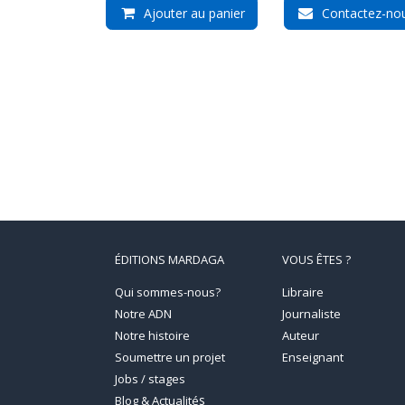
Ajouter au panier
Contactez-no
ÉDITIONS MARDAGA
VOUS ÊTES ?
Qui sommes-nous?
Libraire
Notre ADN
Journaliste
Notre histoire
Auteur
Soumettre un projet
Enseignant
Jobs / stages
s
Blog & Actualité