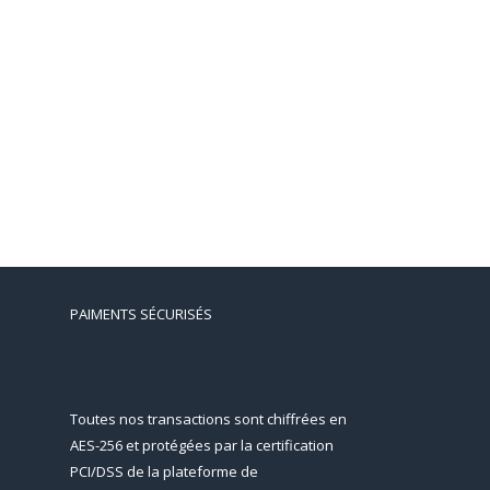
PAIMENTS SÉCURISÉS
Toutes nos transactions sont chiffrées en
AES-256 et protégées par la certification
PCI/DSS de la plateforme de