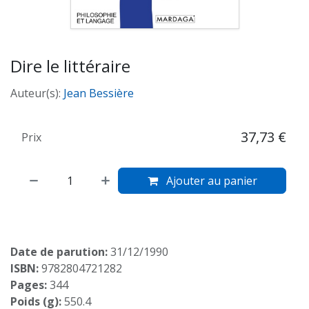
Dire le littéraire
Auteur(s):
Jean Bessière
37,73
€
Prix
Ajouter au panier
Date de parution:
31/12/1990
ISBN:
9782804721282
Pages:
344
Poids (g):
550.4