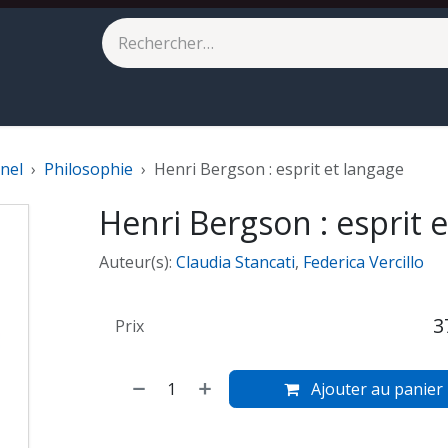
eilleures ventes
À paraître
nel
Philosophie
Henri Bergson : esprit et langage
Henri Bergson : esprit 
Auteur(s):
Claudia Stancati
,
Federica Vercillo
3
Prix
Ajouter au panier