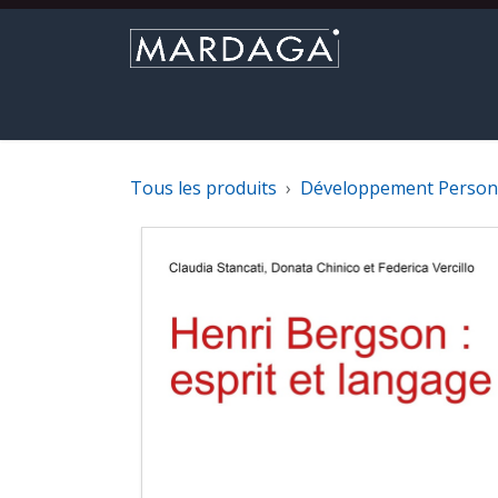
Se rendre au contenu
Parcourir le catalogue
Nouveautés
M
Tous les produits
Développement Person