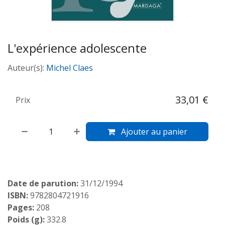
L'expérience adolescente
Auteur(s):
Michel Claes
33,01
€
Prix
Ajouter au panier
Date de parution:
31/12/1994
ISBN:
9782804721916
Pages:
208
Poids (g):
332.8