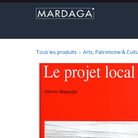
Se rendre au contenu
Parcourir le catalogue
Nouveautés
M
Tous les produits
Arts, Patrimoine & Cult