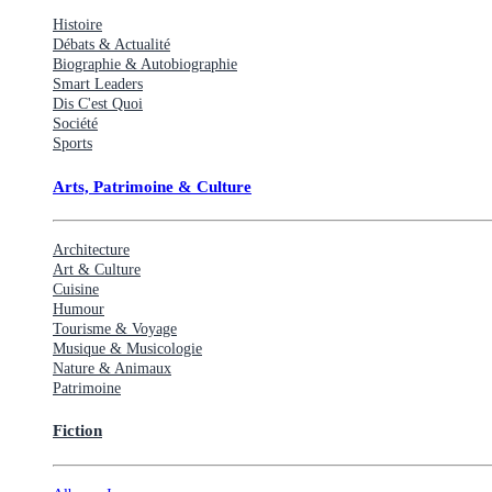
Histoire
Débats & Actualité
Biographie & Autobiographie
Smart Leaders
Dis C'est Quoi
Société
Sports
Arts, Patrimoine & Culture
Architecture
Art & Culture
Cuisine
Humour
Tourisme & Voyage
Musique & Musicologie
Nature & Animaux
Patrimoine
Fiction