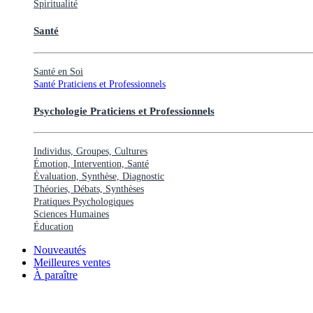
Spiritualité
Santé
Santé en Soi
Santé Praticiens et Professionnels
Psychologie Praticiens et Professionnels
Individus, Groupes, Cultures
Émotion, Intervention, Santé
Évaluation, Synthèse, Diagnostic
Théories, Débats, Synthèses
Pratiques Psychologiques
Sciences Humaines
Éducation
Nouveautés
Meilleures ventes
À paraître