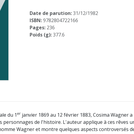
Date de parution:
31/12/1982
ISBN:
9782804722166
Pages:
236
Poids (g):
377.6
er
iale du 1
janvier 1869 au 12 février 1883, Cosima Wagner a 
ersonnages de l'histoire. L'auteur applique à ces rêves un d
 l'homme Wagner et montre quelques aspects controversés de