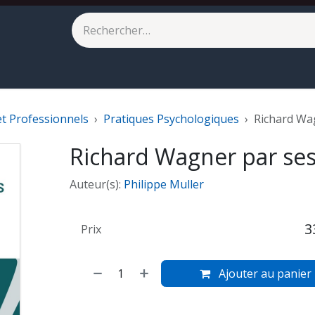
eilleures ventes
À paraître
et Professionnels
Pratiques Psychologiques
Richard Wa
Richard Wagner par ses
Auteur(s):
Philippe Muller
3
Prix
Ajouter au panier