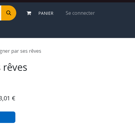
Se connecter
PANIER
gner par ses rêves
 rêves
3,01
€