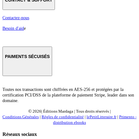
CONTACT & SUPPORT
Contactez-nous
Besoin d'aid
e
PAIMENTS SÉCUISÉS
Toutes nos transactions sont chiffrées en AES-256 et protégées par la
certification PCI/DSS de la plateforme de paiement Stripe, leader dans son
domaine.
©
2026| Éditions Mardaga | Tous droits réservés |
Conditions Générales
|
Règles de confidentialité
|
lePetitLitteraire.fr
|
Primento -
distribution ebooks
Réseaux sociaux