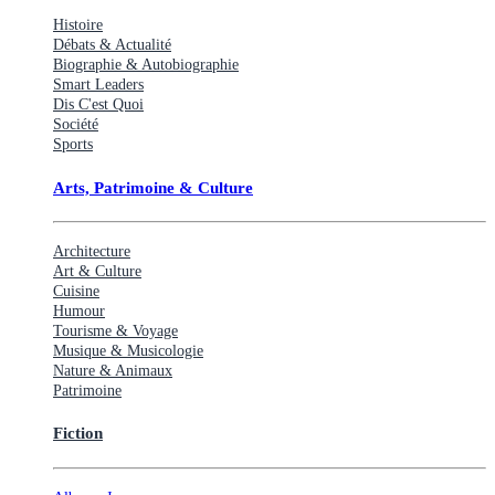
Histoire
Débats & Actualité
Biographie & Autobiographie
Smart Leaders
Dis C'est Quoi
Société
Sports
Arts, Patrimoine & Culture
Architecture
Art & Culture
Cuisine
Humour
Tourisme & Voyage
Musique & Musicologie
Nature & Animaux
Patrimoine
Fiction