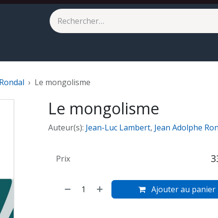
eilleures ventes
À paraître
 Rondal
Le mongolisme
Le mongolisme
Auteur(s):
Jean-Luc Lambert
,
Jean Adolphe Ron
3
Prix
Ajouter au panier