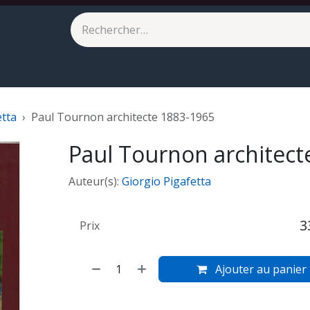
eilleures ventes
À paraître
etta
Paul Tournon architecte 1883-1965
Paul Tournon architect
Auteur(s):
Giorgio Pigafetta
3
Prix
Ajouter au panier