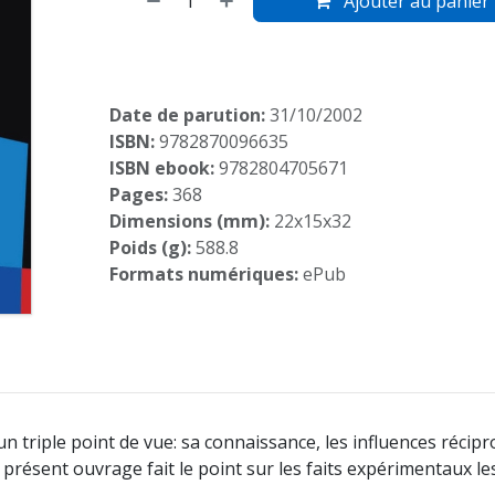
Ajouter au panier
Date de parution:
31/10/2002
ISBN:
9782870096635
ISBN ebook:
9782804705671
Pages:
368
Dimensions (mm):
22x15x32
Poids (g):
588.8
Formats numériques:
ePub
un triple point de vue: sa connaissance, les influences récipro
 présent ouvrage fait le point sur les faits expérimentaux les