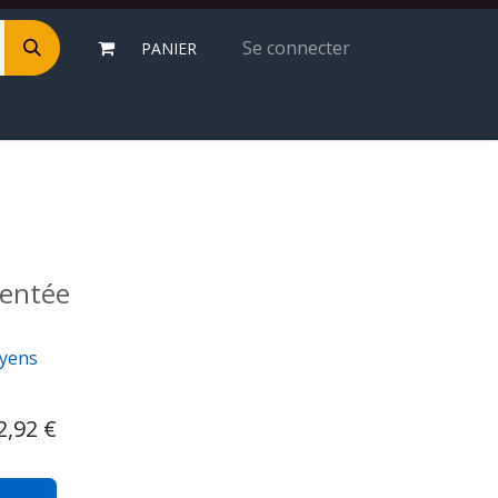
Se connecter
PANIER
mentée
eyens
2,92
€