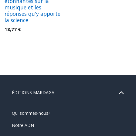
étonnantes sur la
musique et les
réponses qu'y apporte
la science
18,77
€
ÉDITIONS MARDAGA
Qui sommes-nous?
Notre ADN